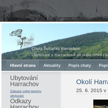
Chata Šutračka Harrachov
Ubytování v Harrachově po dobu zimní i l
Hlavní strana
Aktuality
Popis chaty
Popi
Ubytování
Okolí Har
Harrachov
25. 6. 2015 v
Zobrazit volné termíny
ubytování
Odkazy
Harrachov