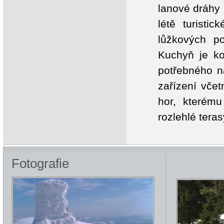
lanové dráhy 
létě turisti
lůžkových p
Kuchyň je ko
potřebného ná
zařízení vče
hor, kterém
rozlehlé teras
Fotografie