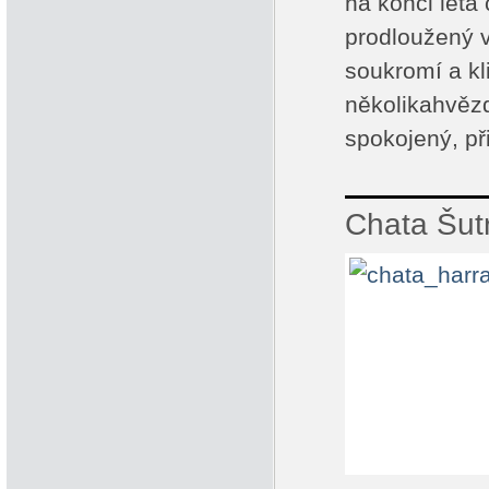
na konci léta
prodloužený v
soukromí a kl
několikahvězd
spokojený, př
Chata Šut