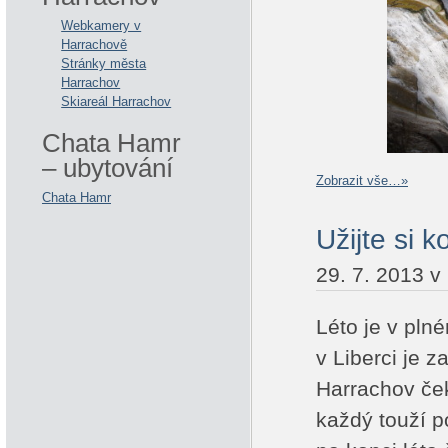
Webkamery v
Harrachově
Stránky města
Harrachov
Skiareál Harrachov
Chata Hamr
– ubytování
Zobrazit vše…»
Chata Hamr
Užijte si 
29. 7. 2013 v
Léto je v pln
v Liberci je z
Harrachov ček
každý touží p